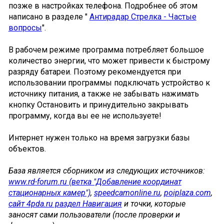
позже в настройках телефона. Подробнее об этом
написано в разделе "
Антирадар Стрелка - Частые
вопросы
".
В рабочем режиме программа потребляет большое
количество энергии, что может привести к быстрому
разряду батареи. Поэтому рекомендуется при
использовании программы подключать устройство к
источнику питания, а также не забывать нажимать
кнопку Остановить и принудительно закрывать
программу, когда вы ее не используете!
Интернет нужен только на время загрузки базы
объектов.
База является сборником из следующих источников:
www.rd-forum.ru (ветка "Добавление координат
стационарных камер")
,
speedcamonline.ru
,
poiplaza.com
,
сайт 4pda.ru раздел Навигация
и точки, которые
заносят сами пользователи (после проверки и