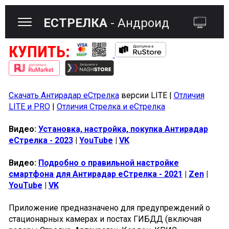
ЕСТРЕЛКА
- Андроид
КУПИТЬ:
Скачать Антирадар еСтрелка
версии LITE |
Отличия
LITE и PRO
|
Отличия Стрелка и еСтрелка
Видео:
Установка, настройка, покупка Антирадар
еСтрелка - 2023
|
YouTube
|
VK
Видео:
Подробно о правильной настройке
смартфона для Антирадар еСтрелка - 2021
|
Zen
|
YouTube
|
VK
Приложение предназначено для предупреждений о
стационарных камерах и постах ГИБДД (включая