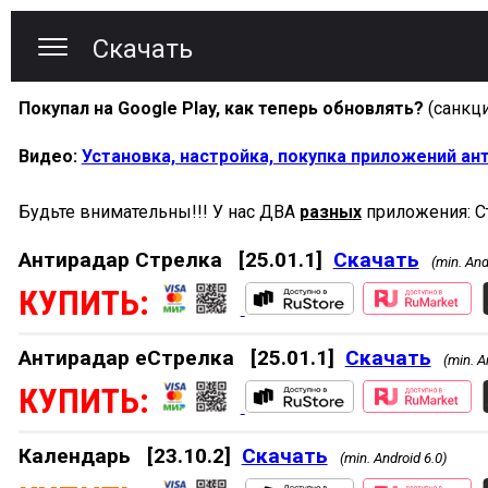
Скачать
Покупал на Google Play, как теперь обновлять?
(санкц
Видео:
Установка, настройка, покупка приложений ант
Будьте внимательны!!! У нас ДВА
разных
приложения: Ст
Антирадар Стрелка
[25.01.1]
Скачать
(min. And
КУПИТЬ:
Антирадар еСтрелка
[25.01.1]
Скачать
(min. A
КУПИТЬ:
Календарь
[23.10.2]
Скачать
(min. Android 6.0)