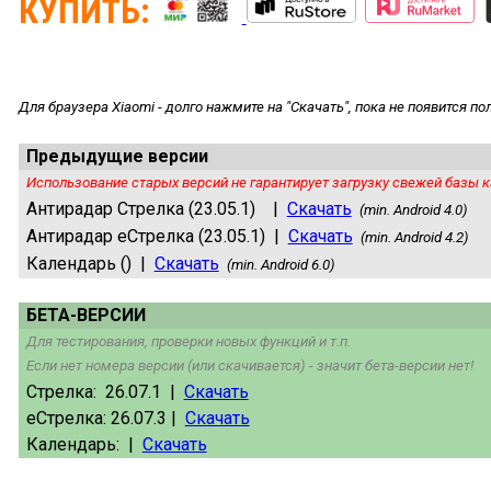
КУПИТЬ:
Для браузера Xiaomi - долго нажмите на "Скачать", пока не появится п
Предыдущие версии
Использование старых версий не гарантирует загрузку свежей базы к
Антирадар Стрелка (23.05.1) |
Скачать
(min. Android 4.0)
Антирадар еСтрелка (23.05.1) |
Скачать
(min. Android 4.2)
Календарь () |
Скачать
(min. Android 6.0)
БЕТА-ВЕРСИИ
Для тестирования, проверки новых функций и т.п.
Если нет номера версии (или скачивается) - значит бета-версии нет!
Стрелка: 26.07.1 |
Скачать
еСтрелка: 26.07.3 |
Скачать
Календарь: |
Скачать