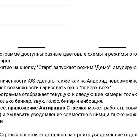
рограмме доcтупны разные цветовые схемы и режимы ото
арта.
атие на кнопку "Старт" запускает режим "Демо", эмулиру
ниченности iOS сделать
также как на Андроид
невозможно
нет возможности нарисовать окно "поверх всех".
рограмма отображает текущую и следующие камеры тольк
олько баннер, звук, голос, бипер и вибрация.
нее,
приложение Антирадар Стрелка
может работать совм
) и выдавать уведомление совместно с ними, а также мо
и
.
Стрелка позволяет детально настроить уведомление отдел