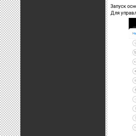
Запуск ос
Для управ