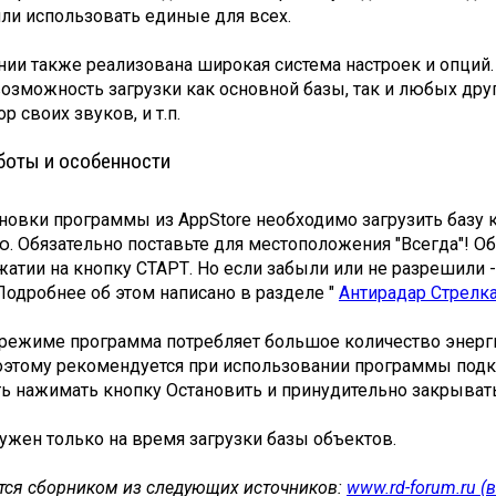
ли использовать единые для всех.
ии также реализована широкая система настроек и опций.
озможность загрузки как основной базы, так и любых друг
р своих звуков, и т.п.
боты и особенности
новки программы из AppStore необходимо загрузить базу
. Обязательно поставьте для местоположения "Всегда"! О
атии на кнопку СТАРТ. Но если забыли или не разрешили 
Подробнее об этом написано в разделе "
Антирадар Стрелк
режиме программа потребляет большое количество энерги
оэтому рекомендуется при использовании программы подкл
ь нажимать кнопку Остановить и принудительно закрывать
ужен только на время загрузки базы объектов.
тся сборником из следующих источников:
www.rd-forum.ru 