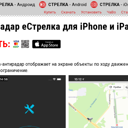
РЕЛКА
- Андроид
СТРЕЛКА
- Android
СТРЕЛКА
- iO
Купить
Скачать
Установить
ЧаВо
Ста
адар еСтрелка для iPhone и iP
ТЬ:
антирадар отображает на экране объекты по ходу движени
 ограничение.