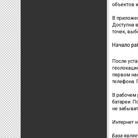
объектов и
В приложен
Доступна в
точек, выбо
Начало ра
После уста
геолокацию
первом наж
телефона. 
В рабочем 
батареи. П
не забыват
Интернет н
База являе