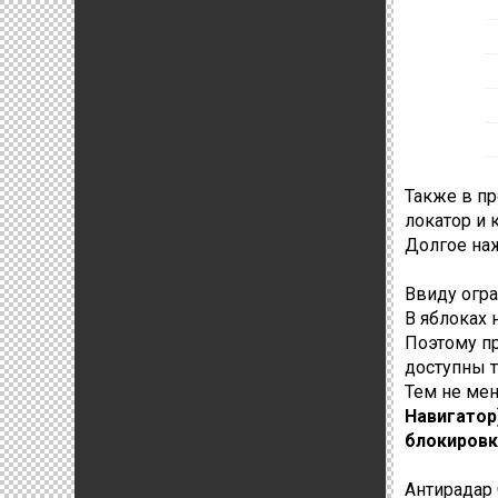
Также в п
локатор и к
Долгое наж
Ввиду огра
В яблоках 
Поэтому п
доступны т
Тем не ме
Навигатор
блокировк
Антирадар 