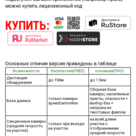
можно купить лицензионный код:
КУПИТЬ:
Основные отличия версия приведены в таблице
Возможности
бесплатная(FREE)
основная(PRO)
Дистанция
до 150м
до 1.5км
обнаружения
Сборная база:
камеры, населенные
только камеры
пункты, опасности +
База данных
speedcamonline
выбор баз +
загрузка из
текстовых файлов
на всей длине
Секционные камеры
только при въезде
участка с
(средняя скорость
на участок
отображением
на участке)
средней скорости