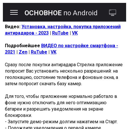
ОСНОВНОЕ
по Android
Видео:
Установка, настройка, покупка приложений
антирадаров - 2023
|
RuTube
|
VK
Подробнейшее
ВИДЕО по настройке смартфона -
2021
|
Zen
|
RuTube
|
VK
Сразу после покупки антирадара Стрелка приложение
попросит Вас установить несколько разрешений: на
геолокацию, состояние телефона и фоновые окна, а
затем попросит скачать базу камер.
Для того, чтобы приложение нормально работало в
фоне нужно отключить для него оптимизацию
батареи и разрешить уведомления на экране
блокировки.
- Запустите демо-режим долгим нажатием на Старт.
- Подождите уведомления о первой камере