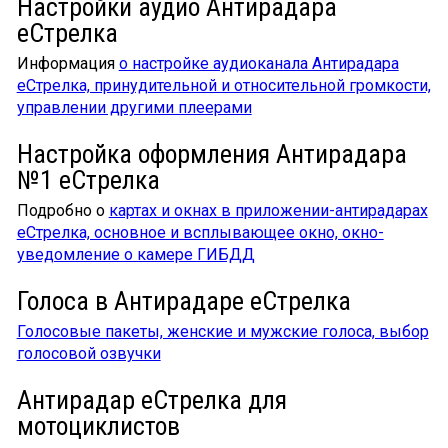
Настройки аудио Антирадара
еСтрелка
Информация
о настройке аудиоканала Антирадара
еСтрелка, принудительной и относительной громкости,
управлении другими плеерами
Настройка оформления Антирадара
№1 еСтрелка
Подробно о
картах и окнах в приложении-антирадарах
еСтрелка, основное и всплывающее окно, окно-
уведомление о камере ГИБДД
Голоса в Антирадаре еСтрелка
Голосовые пакеты, женские и мужские голоса, выбор
голосовой озвучки
Антирадар еСтрелка для
мотоциклистов