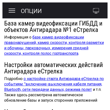
ОПЦИИ
База камер видеофиксации ГИБДД и
объектов Антирадара №1 еСтрелка
Информация о
базе камер видеофиксации
правонарушений, камер скорости, контроля разметки
и обочины, парковочных, измерения средней
скорости, контроля полос гортранспорта
.
Настройки автоматических действий
Антирадара еСтрелка
Подробно
о настройке старта Антирадара еСтрелка по
событиям: "включение-выключения кабеля питания,
Bluetooth, сети передачи данных, режима полет
и т.п.
Также здесь рассмотрена автоматическое
обновление базы и запуск сторонних приложений