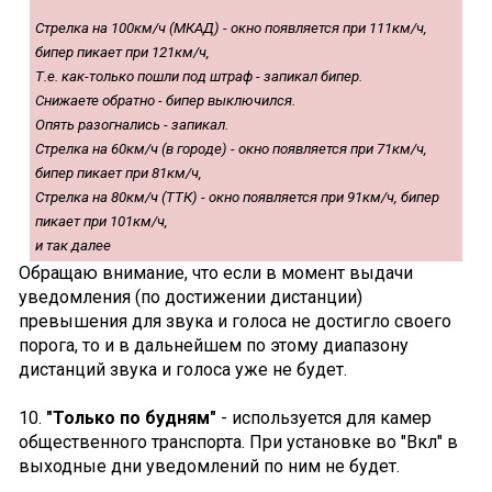
Стрелка на 100км/ч (МКАД) - окно появляется при 111км/ч,
бипер пикает при 121км/ч,
Т.е. как-только пошли под штраф - запикал бипер.
Снижаете обратно - бипер выключился.
Опять разогнались - запикал.
Стрелка на 60км/ч (в городе) - окно появляется при 71км/ч,
бипер пикает при 81км/ч,
Стрелка на 80км/ч (ТТК) - окно появляется при 91км/ч, бипер
пикает при 101км/ч,
и так далее
Обращаю внимание, что если в момент выдачи
уведомления (по достижении дистанции)
превышения для звука и голоса не достигло своего
порога, то и в дальнейшем по этому диапазону
дистанций звука и голоса уже не будет.
10.
"Только по будням"
- используется для камер
общественного транспорта. При установке во "Вкл" в
выходные дни уведомлений по ним не будет.