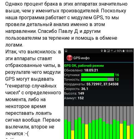
Однако процент брака в этих аппаратах значительно
выше, чем у именитых производителей. Поскольку
наша программа работает с модулем GPS, то мы
провели детальный анализ именно в этом
направлении. Спасибо Павлу Д и другим
пользователям за терпение и помощь в обмене
логами.
Итак, что выяснилось: в
эти аппараты ставят
отбракованные чипы, в
результате чего модули
GPS могут выдавать
"генератор случайных
чисел" с определенного
момента, либо на
некоторое время
переставать ловить
сигнал вообще. Первое
вылечили, второе не
лечится :-(