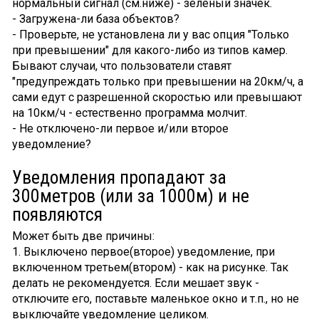
нормальный сигнал (см.ниже) - зеленый значек.
- Загружена-ли база объектов?
- Проверьте, не установлена ли у вас опция "Только
при превышении" для какого-либо из типов камер.
Бывают случаи, что пользователи ставят
"предупреждать только при превышении на 20км/ч, а
сами едут с разрешенной скоростью или превышают
на 10км/ч - естественно программа молчит.
- Не отключено-ли первое и/или второе
уведомление?
Уведомления пропадают за
300метров (или за 1000м) и не
появляются
Может быть две причины:
1. Выключено первое(второе) уведомление, при
включенном третьем(втором) - как на рисунке. Так
делать не рекомендуется. Если мешает звук -
отключите его, поставьте маленькое окно и т.п., но не
выключайте уведомление целиком.