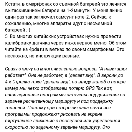
Кстати, в смартфонах со съемной батареей это лечится
вытаскиванием батареи на 1-2минуты. У меня лично
один раз так заглючил самсунг ноте-2. Сейчас, к
сожалению, многие аппараты идут с несъемной
батареей :-(
5. Во многих китайских устройствах нужно провести
калибровку датчика через инженерное меню. Об этом
читайте на 4pda.ru в ветках по своим смартфонам. Это
несложно, но инструкции разные.
Сразу отвечу на многочисленные вопросы "А навигация
работает". Она не работает, а "делает вид". В версии до
4.х Стрелка тоже "делала вид", но ввиду жалоб о потере
камер мы четко отображаем потерю GPS.Так вот,
навигационные программы заточены под движение по
заранее расчитанному маршруту и под поддержку
тоннелей. Поэтому при потере сигнала почти все
программы продолжают рисовать на экране
виртуальное движение с последней или усредненной
скоростью по заданному заранее маршруту. Это