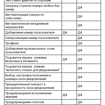
текстовых файлов по ссылкам
Загрузка Стрелок поверх любых баз
-
ДА
камер
Автоматизация (запуск по
-
ДА
событиям)
Автоматическая ежедневная
-
ДА
загрузка баз
Добавление камер пользователя
ДА
ДА
Синхронизация камер пользователя
-
ДА
Профили
-
ДА
Добавление произвольных точек
-
ДА
пользователя
Подсветка экрана - режимы
ДА
ДА
Включена и Затемнять
Подсветка экрана - режим
-
ДА
"включать только для уведомления"
Выбор, настройка положения и
-
ДА
размера окон-уведомлений
Принудительный поворот и
-
ДА
прозрачность окон-уведомлений
Предупреждения встроенными
ДА
ДА
звуками
Предупреждения голосом
-
ДА