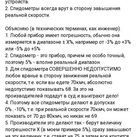
устройств.
2. Спидометры всегда врут в сторону завышения
реальной скорости.
Объясняю (в технических терминах, как инженер).
1. Любой прибор имеет погрешность, обычно она
измеряется в диапазоне ± Х%, например от -3% до +3%
или -5% до +5%
2. Спидометр - это прибор, причем не особо точный,
поэтому 5% - вполне реальный диапазон.
3. Для спидометра СОВЕРШЕННО НЕДОПУСТИМО
любое вранье в сторону занижения реальной
скорости, т.е. если вы едете 70кмч, абсолютно
недопустимо показывать 68. За это на
производителей подадут в суд и выиграют дело!
4. Поэтому все спидометры делают в допусках
0%...-10%, т.е. при реальной скорости 70кмч, он может
показать от 70 до 80кмч, но никак не 69.
5. Производители это делают так - берут величину
погрешности Х (в моем примере 5%), сразу завышают
на эту величину, т.е. ставят на 75, а затем все крутится