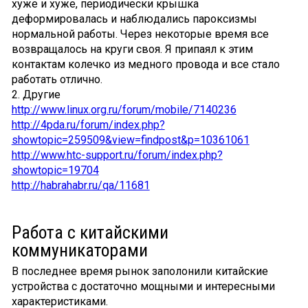
хуже и хуже, периодически крышка
деформировалась и наблюдались пароксизмы
нормальной работы. Через некоторые время все
возвращалось на круги своя. Я припаял к этим
контактам колечко из медного провода и все стало
работать отлично.
2. Другие
http://www.linux.org.ru/forum/mobile/7140236
http://4pda.ru/forum/index.php?
showtopic=259509&view=findpost&p=10361061
http://www.htc-support.ru/forum/index.php?
showtopic=19704
http://habrahabr.ru/qa/11681
Работа с китайскими
коммуникаторами
В последнее время рынок заполонили китайские
устройства с достаточно мощными и интересными
характеристиками.