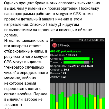
Однако процент брака в этих аппаратах значительно
выше, чем у именитых производителей. Поскольку
наша программа работает с модулем GPS, то мы
провели детальный анализ именно в этом
направлении. Спасибо Павлу Д и другим
пользователям за терпение и помощь в обмене
логами.
Итак, что выяснилось: в
эти аппараты ставят
отбракованные чипы, в
результате чего модули
GPS могут выдавать
"генератор случайных
чисел" с определенного
момента, либо на
некоторое время
переставать ловить
сигнал вообще. Первое
вылечили, второе не
лечится :-(