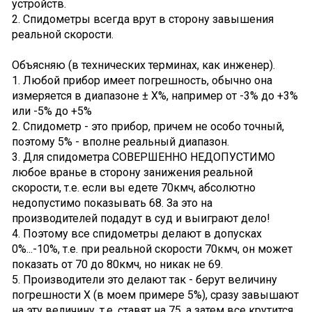
устройств.
2. Спидометры всегда врут в сторону завышения
реальной скорости.
Объясняю (в технических терминах, как инженер).
1. Любой прибор имеет погрешность, обычно она
измеряется в диапазоне ± Х%, например от -3% до +3%
или -5% до +5%
2. Спидометр - это прибор, причем не особо точный,
поэтому 5% - вполне реальный диапазон.
3. Для спидометра СОВЕРШЕННО НЕДОПУСТИМО
любое вранье в сторону занижения реальной
скорости, т.е. если вы едете 70кмч, абсолютно
недопустимо показывать 68. За это на
производителей подадут в суд и выиграют дело!
4. Поэтому все спидометры делают в допусках
0%...-10%, т.е. при реальной скорости 70кмч, он может
показать от 70 до 80кмч, но никак не 69.
5. Производители это делают так - берут величину
погрешности Х (в моем примере 5%), сразу завышают
на эту величину, т.е. ставят на 75, а затем все крутится