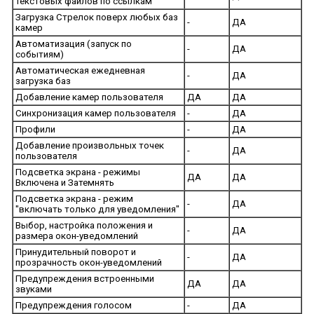
текстовых файлов по ссылкам
Загрузка Стрелок поверх любых баз
-
ДА
камер
Автоматизация (запуск по
-
ДА
событиям)
Автоматическая ежедневная
-
ДА
загрузка баз
Добавление камер пользователя
ДА
ДА
Синхронизация камер пользователя
-
ДА
Профили
-
ДА
Добавление произвольных точек
-
ДА
пользователя
Подсветка экрана - режимы
ДА
ДА
Включена и Затемнять
Подсветка экрана - режим
-
ДА
"включать только для уведомления"
Выбор, настройка положения и
-
ДА
размера окон-уведомлений
Принудительный поворот и
-
ДА
прозрачность окон-уведомлений
Предупреждения встроенными
ДА
ДА
звуками
Предупреждения голосом
-
ДА