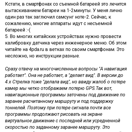
Кстати, в смартфонах со съемной батареей это лечится
вытаскиванием батареи на 1-2минуты. У меня лично
один раз так заглючил самсунг ноте-2. Сейчас, к
сожалению, многие аппараты идут с несъемной
батареей :-(
5. Во многих китайских устройствах нужно провести
калибровку датчика через инженерное меню. Об этом
читайте на 4pda.ru в ветках по своим смартфонам. Это
несложно, но инструкции разные.
Сразу отвечу на многочисленные вопросы "А навигация
работает". Она не работает, а "делает вид". В версии до
4.х Стрелка тоже "делала вид", но ввиду жалоб о потере
камер мы четко отображаем потерю GPS.Так вот,
навигационные программы заточены под движение по
заранее расчитанному маршруту и под поддержку
тоннелей. Поэтому при потере сигнала почти все
программы продолжают рисовать на экране
виртуальное движение с последней или усредненной
скоростью по заданному заранее маршруту. Это