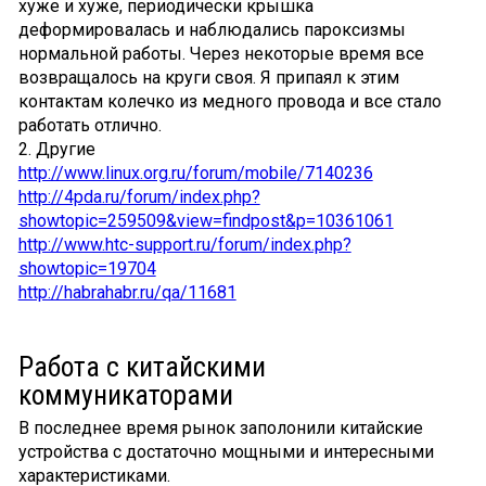
хуже и хуже, периодически крышка
деформировалась и наблюдались пароксизмы
нормальной работы. Через некоторые время все
возвращалось на круги своя. Я припаял к этим
контактам колечко из медного провода и все стало
работать отлично.
2. Другие
http://www.linux.org.ru/forum/mobile/7140236
http://4pda.ru/forum/index.php?
showtopic=259509&view=findpost&p=10361061
http://www.htc-support.ru/forum/index.php?
showtopic=19704
http://habrahabr.ru/qa/11681
Работа с китайскими
коммуникаторами
В последнее время рынок заполонили китайские
устройства с достаточно мощными и интересными
характеристиками.