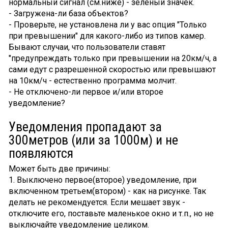
нормальный сигнал (см.ниже) - зеленый значек.
- Загружена-ли база объектов?
- Проверьте, не установлена ли у вас опция "Только
при превышении" для какого-либо из типов камер.
Бывают случаи, что пользователи ставят
"предупреждать только при превышении на 20км/ч, а
сами едут с разрешенной скоростью или превышают
на 10км/ч - естественно программа молчит.
- Не отключено-ли первое и/или второе
уведомление?
Уведомления пропадают за
300метров (или за 1000м) и не
появляются
Может быть две причины:
1. Выключено первое(второе) уведомление, при
включенном третьем(втором) - как на рисунке. Так
делать не рекомендуется. Если мешает звук -
отключите его, поставьте маленькое окно и т.п., но не
выключайте уведомление целиком.